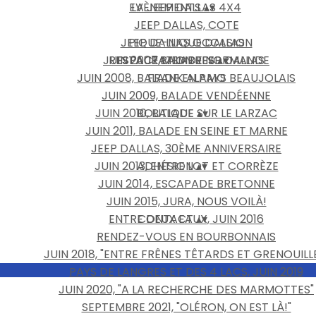
EVÈNEMENTS
LA JEEP DALLAS 4X4
▴
▾
JEEP DALLAS, COTE
JEEP DALLAS OCCASION
PIQUE-NIQUE DALLAS
JUIN 2007,BALADE NORMANDE
RESTAURATION JEEP DALLAS
ESPACE MEMBRES
▴
▾
JUIN 2008, BALADE EN PAYS BEAUJOLAIS
FRANK ALAMO
JUIN 2009, BALADE VENDÉENNE
JUIN 2010, BALADE SUR LE LARZAC
BOUTIQUE
▴
▾
JUIN 2011, BALADE EN SEINE ET MARNE
JEEP DALLAS, 30ÈME ANNIVERSAIRE
JUIN 2013, ENTRE LOT ET CORRÈZE
ADHÉSION
▴
▾
JUIN 2014, ESCAPADE BRETONNE
JUIN 2015, JURA, NOUS VOILÀ!
ENTRE DEUX EAUX, JUIN 2016
CONTACT
▴
▾
RENDEZ-VOUS EN BOURBONNAIS
JUIN 2018, "ENTRE FRÊNES TÊTARDS ET GRENOUILL
PAYS DE LANGRES ET DES 4 LACS, JUIN 2019
JUIN 2020, "A LA RECHERCHE DES MARMOTTES"
SEPTEMBRE 2021, "OLÉRON, ON EST LÀ!"