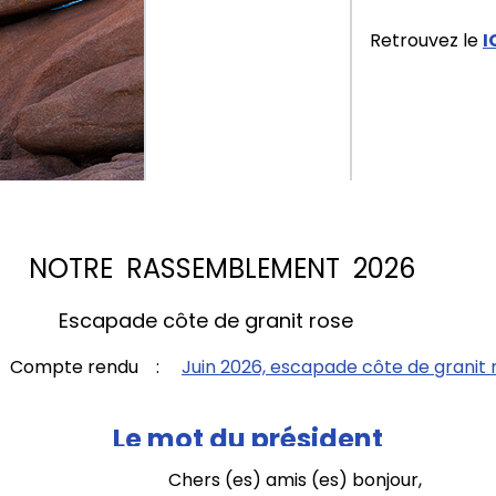
Retrouvez le
I
SEMBLEMENT 2026
te de granit rose
2026
e rendu :
Juin 2026, escapade côte de granit r
Le mot du président
uez
ICI
Chers (es) amis (es) bonjour,