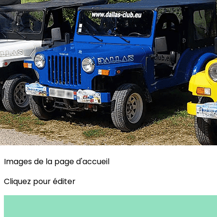
Exporter les lignes sélectionnées
Exporter toutes les colonnes
Exporter uniquement les colonnes affichées
Menu
<
>
Le Dallas Club 2026
Jr85, notre secrétaire
?>
Images de la page d'accueil
Cliquez pour éditer