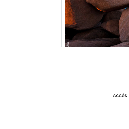
NOTRE RAS
Escapade cô
RASSEMBLEMENT 
Accés Compt
Compte rendu
Cliq