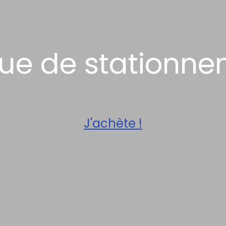
ue de stationn
J'achète !