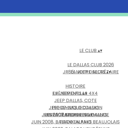
LE CLUB
▴
▾
LE DALLAS CLUB 2026
JR85, NOTRE SECRÉTAIRE
LA JEEP DALLAS
▴
▾
HISTOIRE
EVÈNEMENTS
LA JEEP DALLAS 4X4
▴
▾
JEEP DALLAS, COTE
JEEP DALLAS OCCASION
PIQUE-NIQUE DALLAS
JUIN 2007,BALADE NORMANDE
RESTAURATION JEEP DALLAS
ESPACE MEMBRES
▴
▾
JUIN 2008, BALADE EN PAYS BEAUJOLAIS
FRANK ALAMO