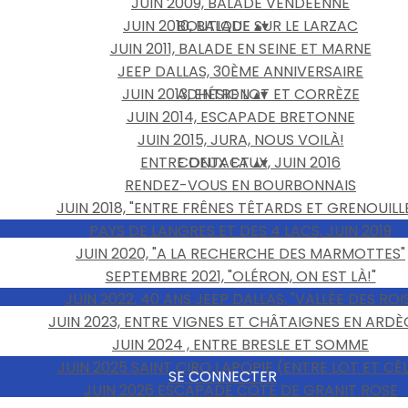
JUIN 2009, BALADE VENDÉENNE
JUIN 2010, BALADE SUR LE LARZAC
BOUTIQUE
▴
▾
JUIN 2011, BALADE EN SEINE ET MARNE
JEEP DALLAS, 30ÈME ANNIVERSAIRE
JUIN 2013, ENTRE LOT ET CORRÈZE
ADHÉSION
▴
▾
JUIN 2014, ESCAPADE BRETONNE
JUIN 2015, JURA, NOUS VOILÀ!
ENTRE DEUX EAUX, JUIN 2016
CONTACT
▴
▾
RENDEZ-VOUS EN BOURBONNAIS
JUIN 2018, "ENTRE FRÊNES TÊTARDS ET GRENOUILL
PAYS DE LANGRES ET DES 4 LACS, JUIN 2019
JUIN 2020, "A LA RECHERCHE DES MARMOTTES"
SEPTEMBRE 2021, "OLÉRON, ON EST LÀ!"
JUIN 2022, 40 ANS JEEP DALLAS, "VALLÉE DES ROI
JUIN 2023, ENTRE VIGNES ET CHÂTAIGNES EN ARD
JUIN 2024 , ENTRE BRESLE ET SOMME
JUIN 2025 SAINT CIRQ LAPOPIE (ENTRE LOT ET CÉ
SE CONNECTER
JUIN 2026 ESCAPADE CÔTE DE GRANIT ROSE