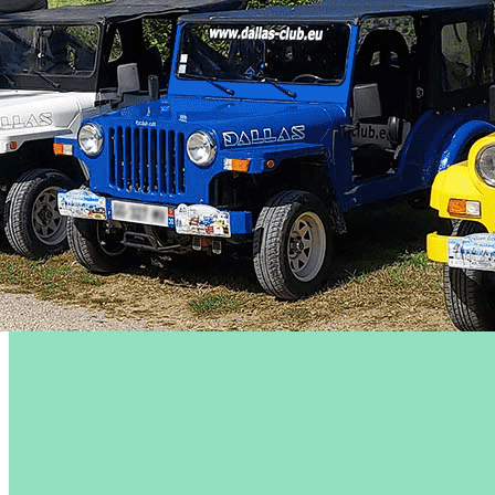
Exporter les lignes sélectionnées
Exporter toutes les colonnes
Exporter uniquement les colonnes affichées
Menu
?>
Images de la page d'accueil
Cliquez pour éditer